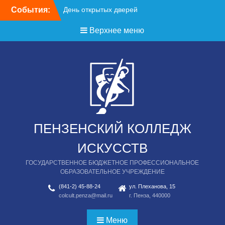
Перейти
События:
День открытых дверей
к
содержимому
Верхнее меню
ПЕНЗЕНСКИЙ КОЛЛЕДЖ
ИСКУССТВ
ГОСУДАРСТВЕННОЕ БЮДЖЕТНОЕ ПРОФЕССИОНАЛЬНОЕ
ОБРАЗОВАТЕЛЬНОЕ УЧРЕЖДЕНИЕ
(841-2) 45-88-24
ул. Плеханова, 15
colcult.penza@mail.ru
г. Пенза, 440000
Меню