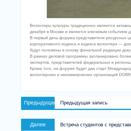
Волонтеры культуры традиционно являются активн
декабря в Москве и является ключевым событием д
В первый день форума представители ресурсных це
корпоративного кодекса и кодекса волонтера — док
будут положены в основу финальной редакции доку
В рамках деловой программы запланировано более 
экспертов, представителей федеральных и регионал
Кроме того, на форуме будет дан старт Междунаро
волонтерских и некоммерческих организаций DOBR
Навигация
Предыдущая
Предыдущая
Предыдущая запись
по
запись:
записям
Следующая
Далее
Встреча студентов с предста
запись: