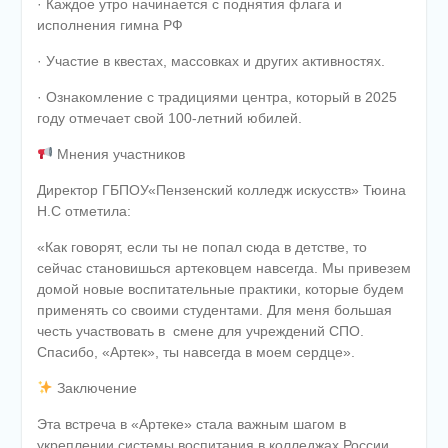
· Каждое утро начинается с поднятия флага и
исполнения гимна РФ
· Участие в квестах, массовках и других активностях.
· Ознакомление с традициями центра, который в 2025
году отмечает свой 100-летний юбилей.
Мнения участников
Директор ГБПОУ«Пензенский колледж искусств» Тюина
Н.С отметила:
«Как говорят, если ты не попал сюда в детстве, то
сейчас становишься артековцем навсегда. Мы привезем
домой новые воспитательные практики, которые будем
применять со своими студентами. Для меня большая
честь участвовать в
смене для учреждений СПО.
Спасибо, «Артек», ты навсегда в моем сердце».
Заключение
Эта встреча в «Артеке» стала важным шагом в
укреплении системы воспитания в колледжах России.