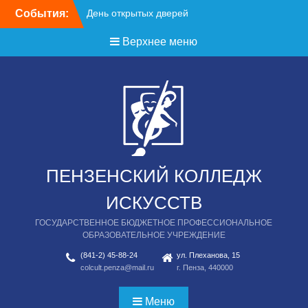
Перейти
События:
День открытых дверей
к
содержимому
Верхнее меню
ПЕНЗЕНСКИЙ КОЛЛЕДЖ
ИСКУССТВ
ГОСУДАРСТВЕННОЕ БЮДЖЕТНОЕ ПРОФЕССИОНАЛЬНОЕ
ОБРАЗОВАТЕЛЬНОЕ УЧРЕЖДЕНИЕ
(841-2) 45-88-24
ул. Плеханова, 15
colcult.penza@mail.ru
г. Пенза, 440000
Меню