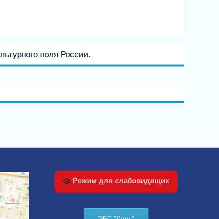
льтурного поля России.
Режим для слабовидящих
ЭБС "Лань"