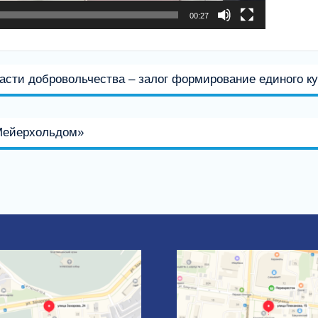
00:27
асти добровольчества – залог формирование единого ку
 Мейерхольдом»