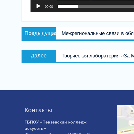
00:00
Навигация
Предыдущая
Предыдущая
Межрегиональные связи в обл
по
запись:
записям
Следующая
Далее
Творческая лаборатория «За
запись:
Контакты
ГБПОУ «Пензенский колледж
искусств»