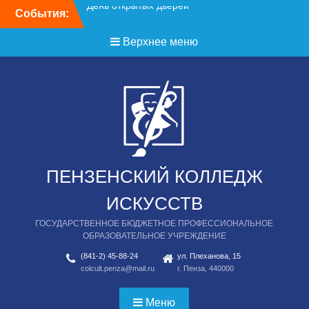
Перейти
События:
День открытых дверей
к
содержимому
Верхнее меню
ПЕНЗЕНСКИЙ КОЛЛЕДЖ
ИСКУССТВ
ГОСУДАРСТВЕННОЕ БЮДЖЕТНОЕ ПРОФЕССИОНАЛЬНОЕ
ОБРАЗОВАТЕЛЬНОЕ УЧРЕЖДЕНИЕ
(841-2) 45-88-24
ул. Плеханова, 15
colcult.penza@mail.ru
г. Пенза, 440000
Меню