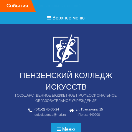
Перейти
События:
День открытых дверей
к
содержимому
Верхнее меню
ПЕНЗЕНСКИЙ КОЛЛЕДЖ
ИСКУССТВ
ГОСУДАРСТВЕННОЕ БЮДЖЕТНОЕ ПРОФЕССИОНАЛЬНОЕ
ОБРАЗОВАТЕЛЬНОЕ УЧРЕЖДЕНИЕ
(841-2) 45-88-24
ул. Плеханова, 15
colcult.penza@mail.ru
г. Пенза, 440000
Меню