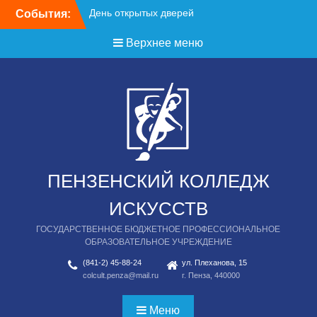
День открытых дверей
Перейти
События:
к
содержимому
Верхнее меню
ПЕНЗЕНСКИЙ КОЛЛЕДЖ
ИСКУССТВ
ГОСУДАРСТВЕННОЕ БЮДЖЕТНОЕ ПРОФЕССИОНАЛЬНОЕ
ОБРАЗОВАТЕЛЬНОЕ УЧРЕЖДЕНИЕ
(841-2) 45-88-24
ул. Плеханова, 15
colcult.penza@mail.ru
г. Пенза, 440000
Меню