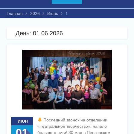
Главная
2026
Июнь
1
День:
01.06.2026
Последний звонок на отделении
ИЮН
«Театральное творчество»: начало
01
большого пути! 30 мая в Пензенском