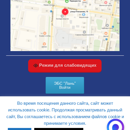
Режим для слабовидящих
ЭБС "Лань"
Войти
Во время посещения данного сайта, сайт может
КАРТА САЙТА
использовать cookie. Продолжая просматривать данный
сайт, Вы соглашаетесь с использованием файлов cookie и
принимаете условия.
Сайт разработан Web студией
Белая Вишня