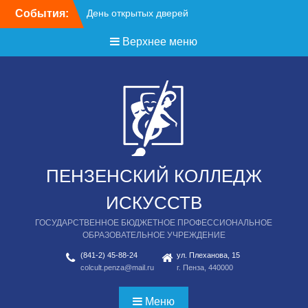
Перейти
События:
День открытых дверей
к
содержимому
Верхнее меню
ПЕНЗЕНСКИЙ КОЛЛЕДЖ
ИСКУССТВ
ГОСУДАРСТВЕННОЕ БЮДЖЕТНОЕ ПРОФЕССИОНАЛЬНОЕ
ОБРАЗОВАТЕЛЬНОЕ УЧРЕЖДЕНИЕ
(841-2) 45-88-24
ул. Плеханова, 15
colcult.penza@mail.ru
г. Пенза, 440000
Меню