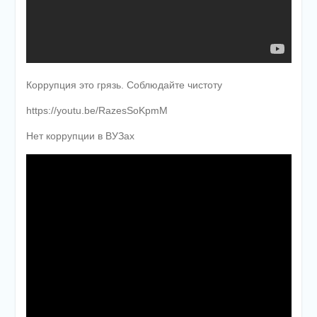
Коррупция это грязь. Соблюдайте чистоту
https://youtu.be/RazesSoKpmM
Нет коррупции в ВУЗах