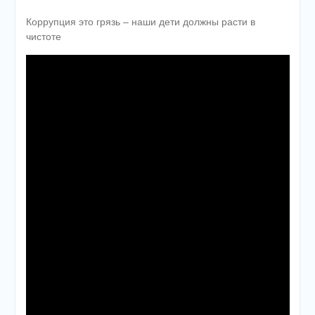
Коррупция это грязь – наши дети должны расти в
чистоте