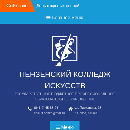
Перейти
События:
День открытых дверей
к
содержимому
Верхнее меню
ПЕНЗЕНСКИЙ КОЛЛЕДЖ
ИСКУССТВ
ГОСУДАРСТВЕННОЕ БЮДЖЕТНОЕ ПРОФЕССИОНАЛЬНОЕ
ОБРАЗОВАТЕЛЬНОЕ УЧРЕЖДЕНИЕ
(841-2) 45-88-24
ул. Плеханова, 15
colcult.penza@mail.ru
г. Пенза, 440000
Меню