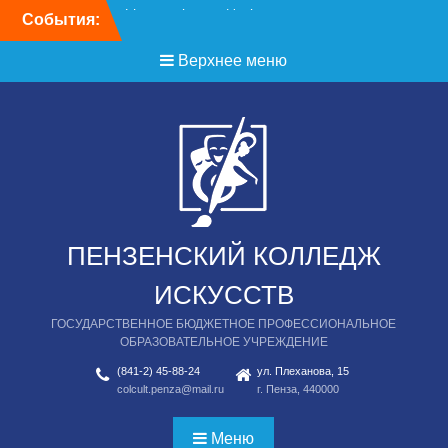
Перейти
События:
День открытых дверей
к
содержимому
Верхнее меню
ПЕНЗЕНСКИЙ КОЛЛЕДЖ
ИСКУССТВ
ГОСУДАРСТВЕННОЕ БЮДЖЕТНОЕ ПРОФЕССИОНАЛЬНОЕ
ОБРАЗОВАТЕЛЬНОЕ УЧРЕЖДЕНИЕ
(841-2) 45-88-24
ул. Плеханова, 15
colcult.penza@mail.ru
г. Пенза, 440000
Меню