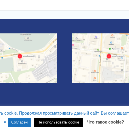
ть cookie. Продолжая просматривать данный сайт, Вы соглашает
Сайт разработан Web студией
Белая Вишня
×
Что такое cookie?
Согласен
Не использовать cookie
Тема University Hub от
WEN Themes