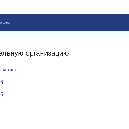
зацию
ельную организацию
низацию
26
26